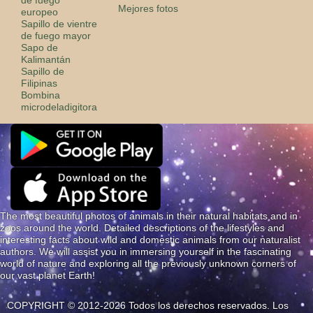
Mejores fotos
europeo
Sapillo de vientre
de fuego mayor
Sapo de
Kalimantán
Sapillo de
Filipinas
Bombina
microdeladigitora
The most beautiful photos of animals in their natural habitats and in
zoos around the world. Detailed descriptions of the lifestyles and
interesting facts about wild and domestic animals from our naturalist
authors. We will assist you in immersing yourself in the fascinating
world of nature and exploring all the previously unknown corners of
our vast planet Earth!
COPYRIGHT © 2012-2026 Todos los derechos reservados. Los