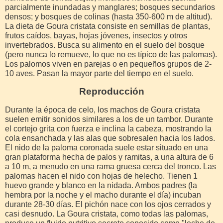
parcialmente inundadas y manglares; bosques secundarios
densos; y bosques de colinas (hasta 350-600 m de altitud).
La dieta de Goura cristata consiste en semillas de plantas,
frutos caídos, bayas, hojas jóvenes, insectos y otros
invertebrados. Busca su alimento en el suelo del bosque
(pero nunca lo remueve, lo que no es típico de las palomas).
Los palomos viven en parejas o en pequeños grupos de 2-
10 aves. Pasan la mayor parte del tiempo en el suelo.
Reproducción
Durante la época de celo, los machos de Goura cristata
suelen emitir sonidos similares a los de un tambor. Durante
el cortejo grita con fuerza e inclina la cabeza, mostrando la
cola ensanchada y las alas que sobresalen hacia los lados.
El nido de la paloma coronada suele estar situado en una
gran plataforma hecha de palos y ramitas, a una altura de 6
a 10 m, a menudo en una rama gruesa cerca del tronco. Las
palomas hacen el nido con hojas de helecho. Tienen 1
huevo grande y blanco en la nidada. Ambos padres (la
hembra por la noche y el macho durante el día) incuban
durante 28-30 días. El pichón nace con los ojos cerrados y
casi desnudo. La Goura cristata, como todas las palomas,