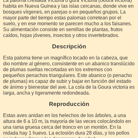
La paloma crestada Victoria o gura Victoria (Goura victoria)
habita en Nueva Guinea y las islas cercanas, donde vive en
bosques vírgenes, en parejas o en pequeños grupos. La
mayor parte del tiempo estas palomas corretean por el
suelo, y en ese momento se parecen mucho a los faisanes.
Su alimentación consiste en semillas de plantas, frutos
caídos, hojas jóvenes, insectos y otros invertebrados.
Descripción
Esta paloma tiene un magnífico tocado en la cabeza, que
dio nombre al género, consistente en un abanico translúcido
de plumas sueltas recortadas en los extremos con
pequeños penachos triangulares. Este abanico (o penacho
de plumas) es capaz de subir y bajar en función del estado
de ánimo y bienestar del ave. La cola de la Goura victoria es
larga, ancha y ligeramente redondeada.
Reproducción
Estas aves anidan en los helechos de los árboles, a una
altura de 6 a 10 m, la mayoría de las veces colocándolo en
una rama gruesa cerca del tronco en un montón. En la
nidada hay 1 huevo. La eclosión dura 28 días, y los pollos