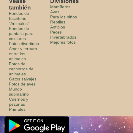
Véase
Divisiones
también
Mamíferos
Aves
Fondos de
Para los niños
Escritorio
Reptiles
"Animales"
Anfibios
Fondos de
Peces
pantalla para
Invertebrados
celulares
Mejores fotos
Fotos divertidas
Amor y ternura
entre los
animales
Fotos de
cachorros de
animales
Gatos salvajes
Fotos de aves
Mundo
submarino
Cuernos y
pezuñas
Primates