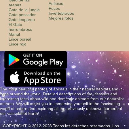
Anfibios
arenas
Peces
Gato de la jungla
Invertebrados
Gato pescador
Mejores fotos
Gato leopardo
El Gato
herrumbroso
Manul
Lince boreal
Lince rojo
The most beautiful photos of animals in their natural habitats and in
zoos around the world. Detailed descriptions of the lifestyles and
interesting facts about wild and domestic animals from our naturalist
authors. We will assist you in immersing yourself in the fascinating
world of nature and exploring all the previously unknown corners of
our vast planet Earth!
COPYRIGHT © 2012-2026 Todos los derechos reservados. Los