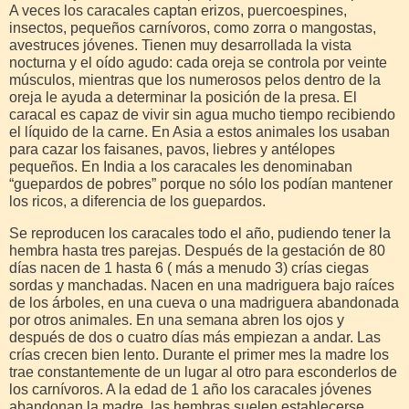
A veces los caracales captan erizos, puercoespines,
insectos, pequeños carnívoros, como zorra o mangostas,
avestruces jóvenes. Tienen muy desarrollada la vista
nocturna y el oído agudo: cada oreja se controla por veinte
músculos, mientras que los numerosos pelos dentro de la
oreja le ayuda a determinar la posición de la presa. El
caracal es capaz de vivir sin agua mucho tiempo recibiendo
el líquido de la carne. En Asia a estos animales los usaban
para cazar los faisanes, pavos, liebres y antélopes
pequeños. En India a los caracales les denominaban
“guepardos de pobres” porque no sólo los podían mantener
los ricos, a diferencia de los guepardos.
Se reproducen los caracales todo el año, pudiendo tener la
hembra hasta tres parejas. Después de la gestación de 80
días nacen de 1 hasta 6 ( más a menudo 3) crías ciegas
sordas y manchadas. Nacen en una madriguera bajo raíces
de los árboles, en una cueva o una madriguera abandonada
por otros animales. En una semana abren los ojos y
después de dos o cuatro días más empiezan a andar. Las
crías crecen bien lento. Durante el primer mes la madre los
trae constantemente de un lugar al otro para esconderlos de
los carnívoros. A la edad de 1 año los caracales jóvenes
abandonan la madre, las hembras suelen establecerse