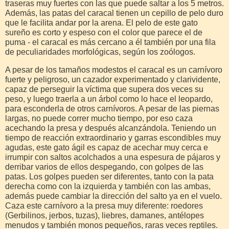
traseras muy fuertes con las que puede saltar a los 5 metros.
Además, las patas del caracal tienen un cepillo de pelo duro
que le facilita andar por la arena. El pelo de este gato
sureño es corto y espeso con el color que parece el de
puma - el caracal es más cercano a él también por una fila
de peculiaridades morfológicas, según los zoólogos.
A pesar de los tamaños modestos el caracal es un carnívoro
fuerte y peligroso, un cazador experimentado y clarividente,
capaz de perseguir la víctima que supera dos veces su
peso, y luego traerla a un árbol como lo hace el leopardo,
para esconderla de otros carnívoros. A pesar de las piernas
largas, no puede correr mucho tiempo, por eso caza
acechando la presa y después alcanzándola. Teniendo un
tiempo de reacción extraordinario y garras escondibles muy
agudas, este gato ágil es capaz de acechar muy cerca e
irrumpir con saltos acolchados a una espesura de pájaros y
derribar varios de ellos despegando, con golpes de las
patas. Los golpes pueden ser diferentes, tanto con la pata
derecha como con la izquierda y también con las ambas,
además puede cambiar la dirección del salto ya en el vuelo.
Caza este carnívoro a la presa muy diferente: roedores
(Gerbilinos, jerbos, tuzas), liebres, damanes, antélopes
menudos y también monos pequeños, raras veces reptiles.