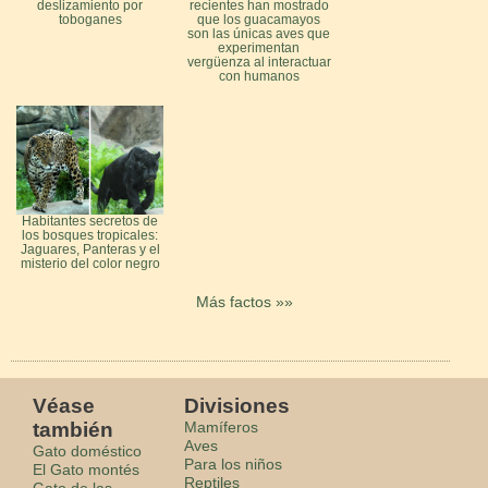
deslizamiento por
recientes han mostrado
toboganes
que los guacamayos
son las únicas aves que
experimentan
vergüenza al interactuar
con humanos
Habitantes secretos de
los bosques tropicales:
Jaguares, Panteras y el
misterio del color negro
Más factos »»
Véase
Divisiones
también
Mamíferos
Aves
Gato doméstico
Para los niños
El Gato montés
Reptiles
Gato de las