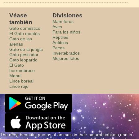
Véase
Divisiones
también
Mamíferos
Aves
Gato doméstico
Para los niños
El Gato montés
Reptiles
Gato de las
Anfibios
arenas
Peces
Gato de la jungla
Invertebrados
Gato pescador
Mejores fotos
Gato leopardo
El Gato
herrumbroso
Manul
Lince boreal
Lince rojo
The most beautiful photos of animals in their natural habitats and in