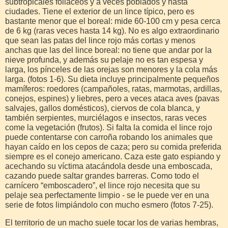
subtropicales foliáceos y a veces poblados y hasta
ciudades. Tiene el exterior de un lince típico, pero es
bastante menor que el boreal: mide 60-100 cm y pesa cerca
de 6 kg (raras veces hasta 14 kg). No es algo extraordinario
que sean las patas del lince rojo más cortas y menos
anchas que las del lince boreal: no tiene que andar por la
nieve profunda, y además su pelaje no es tan espesa y
larga, los pínceles de las orejas son menores y la cola más
larga. (fotos 1-6). Su dieta incluye principalmente pequeños
mamíferos: roedores (campañoles, ratas, marmotas, ardillas,
conejos, espines) y liebres, pero a veces ataca aves (pavas
salvajes, gallos domésticos), ciervos de cola blanca, y
también serpientes, murciélagos e insectos, raras veces
come la vegetación (frutos). Si falta la comida el lince rojo
puede contentarse con carroña robando los animales que
hayan caído en los cepos de caza; pero su comida preferida
siempre es el conejo americano. Caza este gato espiando y
acechando su víctima atacándola desde una emboscada,
cazando puede saltar grandes barreras. Como todo el
carnícero “emboscadero”, el lince rojo necesita que su
pelaje sea perfectamente limpio - se le puede ver en una
serie de fotos limpiándolo con mucho esmero (fotos 7-25).
El territorio de un macho suele tocar los de varias hembras,