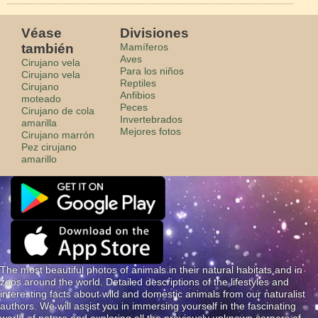
Véase
Divisiones
también
Mamíferos
Aves
Cirujano vela
Para los niños
Cirujano vela
Reptiles
Cirujano
Anfibios
moteado
Peces
Cirujano de cola
Invertebrados
amarilla
Mejores fotos
Cirujano marrón
Pez cirujano
amarillo
The most beautiful photos of animals in their natural habitats and in
zoos around the world. Detailed descriptions of the lifestyles and
interesting facts about wild and domestic animals from our naturalist
authors. We will assist you in immersing yourself in the fascinating
world of nature and exploring all the previously unknown corners of